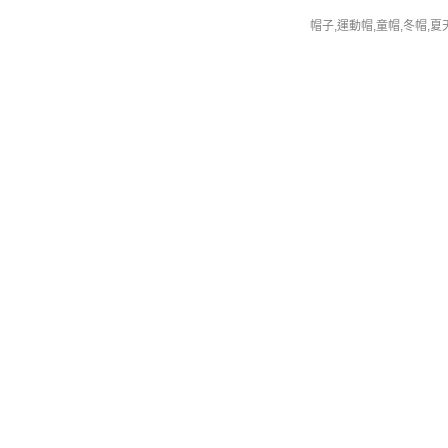
帽子,運動帽,童帽,冬帽,夏