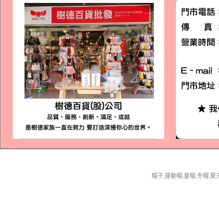
帽子,運動帽,童帽,冬帽,夏