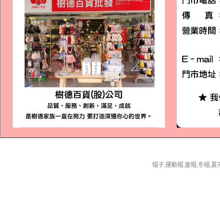
帽子,運動帽,童帽,冬帽,夏