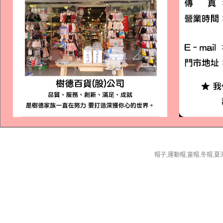
帽子,運動帽,童帽,冬帽,夏