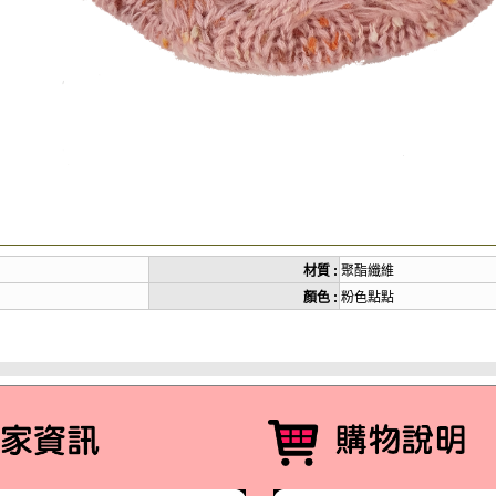
材質 :
聚酯纖維
顏色 :
粉色點點