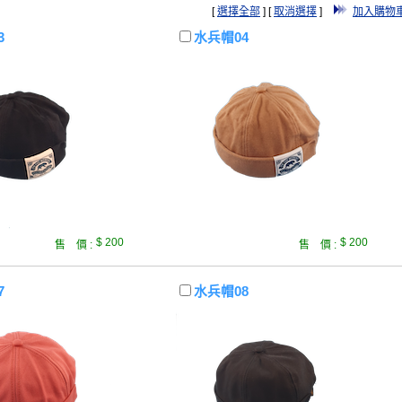
[
選擇全部
] [
取消選擇
]
加入購物
3
水兵帽04
$ 200
$ 200
售 價 :
售 價 :
7
水兵帽08