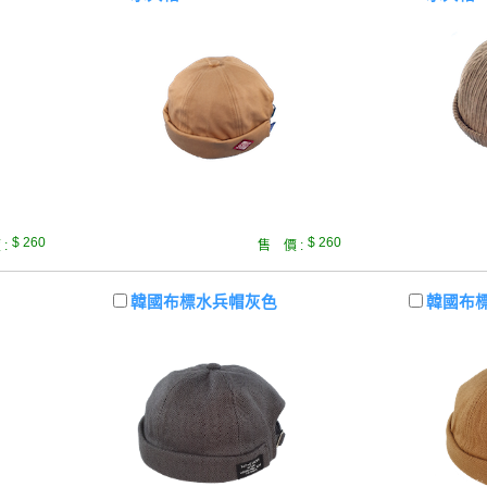
$ 260
$ 260
:
售 價 :
韓國布標水兵帽灰色
韓國布