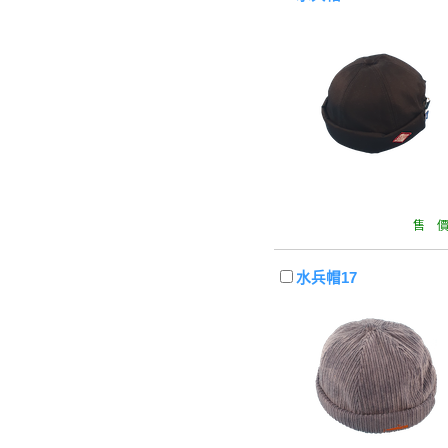
售 價 
水兵帽17