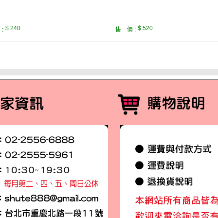
$ 240
$ 520
:
售 價 :