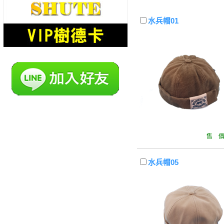
水兵帽01
售 價 
水兵帽05