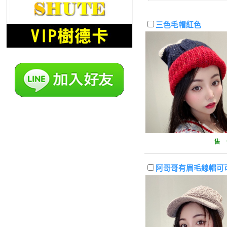
三色毛帽紅色
售 
阿哥哥有眉毛線帽可