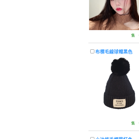
售 
布標毛線球帽黑色
售 