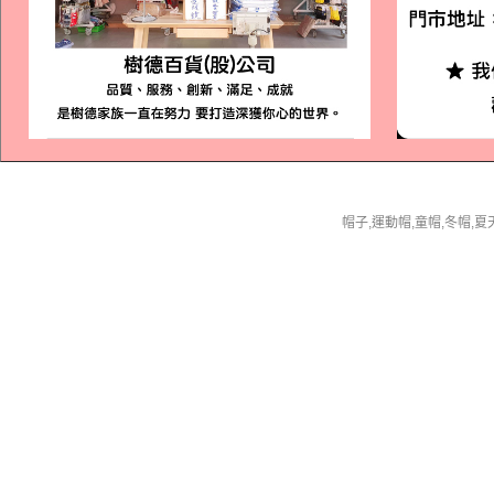
帽子,運動帽,童帽,冬帽,夏