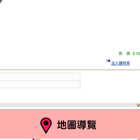
售 價 :
$ 5
加入購物車