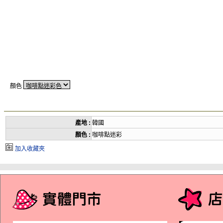
顏色
產地 :
韓國
顏色 :
咖啡點迷彩
加入收藏夾