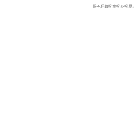
帽子,運動帽,童帽,冬帽,夏