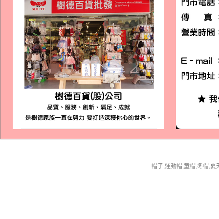
帽子,運動帽,童帽,冬帽,夏