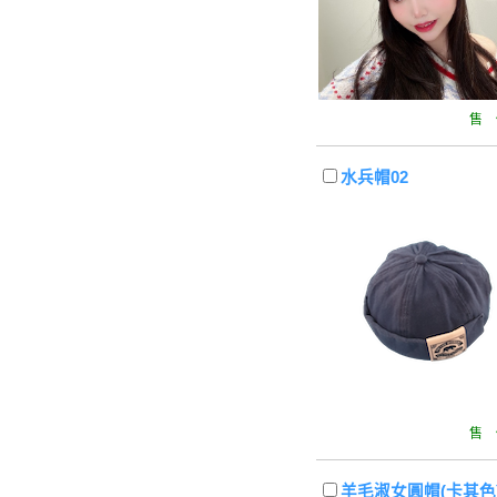
售 
水兵帽02
售 
羊毛淑女圓帽(卡其色