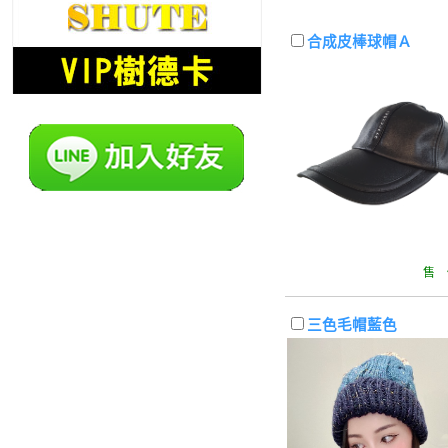
合成皮棒球帽Ａ
售 
三色毛帽藍色